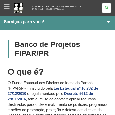
CONSELHO
CONSELHO ESTADUAL DOS DIREITOS DA
ESTADUAL
PESSOA IDOSA DO PARANÁ
DOS
DIREITOS
DA
Serviços para você!
PESSOA
IDOSA
DO
PARANÁ
Banco de Projetos
FIPAR/PR
O que é?
O Fundo Estadual dos Direitos do Idoso do Paraná
(FIPAR/PR), instituído pela
Lei Estadual nº 16.732 de
27/12/2010
e regulamentado pelo
Decreto 5612 de
29/11/2016
, tem o intuito de captar e aplicar recursos
destinados para o desenvolvimento de políticas, programas
e ações de promoção, proteção e defesa dos direitos da