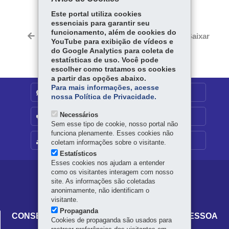
Fa
W
Este portal utiliza cookies
ce
ha
essenciais para garantir seu
Tw
funcionamento, além de cookies do
bo
ts
Voltar
Início
Imprimir
Baixar
itt
YouTube para exibição de vídeos e
ok
Ap
do Google Analytics para coleta de
er
p
estatísticas de uso. Você pode
escolher como tratamos os cookies
a partir das opções abaixo.
Para mais informações, acesse
DENUNCIE CORRUPÇÃO
nossa Política de Privacidade.
Necessários
OUVIDORIA
Sem esse tipo de cookie, nosso portal não
funciona plenamente. Esses cookies não
MAPA DO SITE
coletam informações sobre o visitante.
Estatísticos
Esses cookies nos ajudam a entender
como os visitantes interagem com nosso
Navegação
site. As informações são coletadas
anonimamente, não identificam o
principal
visitante.
Propaganda
CONSELHO ESTADUAL DOS DIREITOS DA PESSOA
Cookies de propaganda são usados para
IDOSA DO PARANÁ