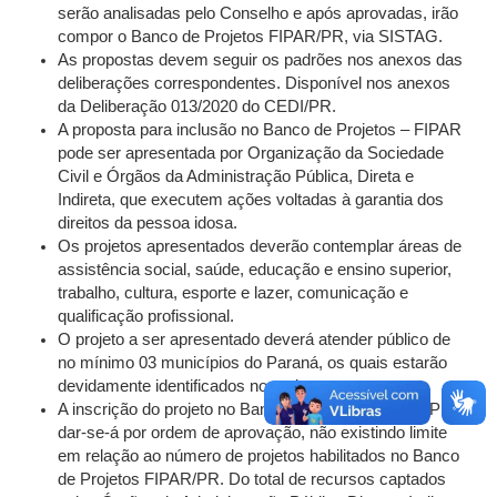
serão analisadas pelo Conselho e após aprovadas, irão
compor o Banco de Projetos FIPAR/PR, via SISTAG.
As propostas devem seguir os padrões nos anexos das
deliberações correspondentes. Disponível nos anexos
da Deliberação 013/2020 do CEDI/PR.
A proposta para inclusão no Banco de Projetos – FIPAR
pode ser apresentada por Organização da Sociedade
Civil e Órgãos da Administração Pública, Direta e
Indireta, que executem ações voltadas à garantia dos
direitos da pessoa idosa.
Os projetos apresentados deverão contemplar áreas de
assistência social, saúde, educação e ensino superior,
trabalho, cultura, esporte e lazer, comunicação e
qualificação profissional.
O projeto a ser apresentado deverá atender público de
no mínimo 03 municípios do Paraná, os quais estarão
devidamente identificados no projeto.
A inscrição do projeto no Banco de Projetos FIPAR/PR
dar-se-á por ordem de aprovação, não existindo limite
em relação ao número de projetos habilitados no Banco
de Projetos FIPAR/PR. Do total de recursos captados