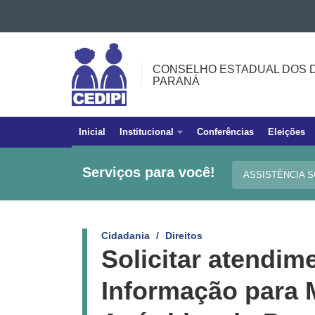
Ir para o conteúdo
CONSELHO
Ir para a navegação
ESTADUAL
Ir para a busca
CONSELHO ESTADUAL DOS D
Mapa do site
DOS
PARANÁ
DIREITOS
DA
PESSOA
Inicial
Institucional
Conferências
Eleições
Navegação
IDOSA
principal
DO
Serviços para você!
ASSISTÊNCIA 
PARANÁ
Cidadania
Direitos
Solicitar atendim
Informação para 