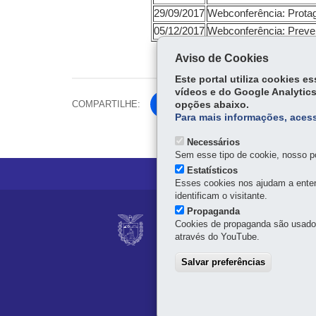
29/09/2017
Webconferência: Prota
05/12/2017
Webconferência: Preve
Aviso de Cookies
Este portal utiliza cookies 
vídeos e do Google Analytics
COMPARTILHE:
Fa
opções abaixo.
Para mais informações, acess
ce
Tw
bo
Necessários
itt
Sem esse tipo de cookie, nosso po
ok
er
Estatísticos
Esses cookies nos ajudam a enten
identificam o visitante.
Navegação
Propaganda
CONSELHO ESTADU
Cookies de propaganda são usados 
principal
através do YouTube.
Palácio das Araucárias
Rua Jacy Loureiro de Cam
Salvar preferências
80530-915
-
Curitiba
-
PR
41 4009-3600
Horário de atendimento: 