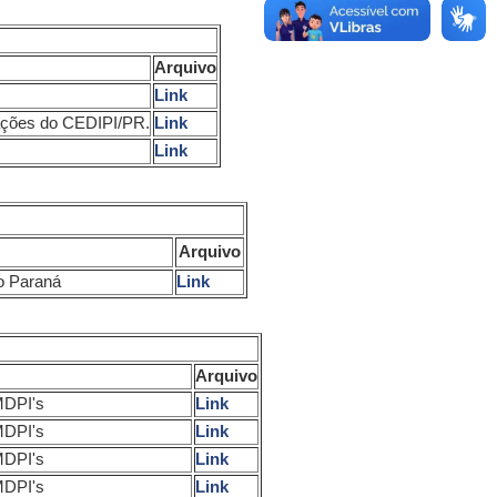
Arquivo
Link
rações do CEDIPI/PR.
Link
Link
Arquivo
 do Estado do Paraná
Link
Arquivo
MDPI's
Link
 Pessoa Idosa CMDPI's
Link
CMDPI's
Link
MDPI's
Link