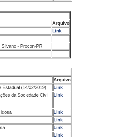
Arquivo
Link
Dr. Marcos Cabrera
isco Silvano - Procon-PR
Arquivo
s e Estadual (14/02/2019)
Link
ções da Sociedade Civil
Link
 Idosa
Link
Link
osa
Link
Link