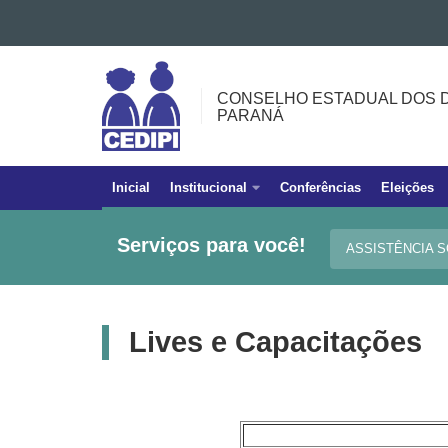
Ir para o conteúdo
CONSELHO
Ir para a navegação
ESTADUAL
Ir para a busca
CONSELHO ESTADUAL DOS D
Mapa do site
DOS
PARANÁ
DIREITOS
DA
PESSOA
Inicial
Institucional
Conferências
Eleições
Navegação
IDOSA
principal
DO
Serviços para você!
ASSISTÊNCIA 
PARANÁ
Lives e Capacitações