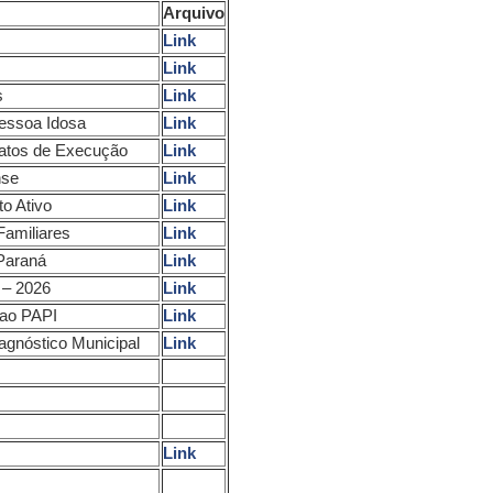
Arquivo
soa Idosa
Link
Link
s
Link
essoa Idosa
Link
latos de Execução
Link
nse
Link
o Ativo
Link
Familiares
Link
 Paraná
Link
 – 2026
Link
 ao PAPI
Link
agnóstico Municipal
Link
Link