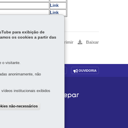
Link
Link
ouTube para exibição de
tamos os cookies a partir das
Voltar
Início
Imprimir
Baixar
o visitante.
O SITE
DENUNCIE CORRUPÇÃO
OUVIDORIA
tadas anonimamente, não
vídeos institucionais exibidos
okies não-necessários
draw consent