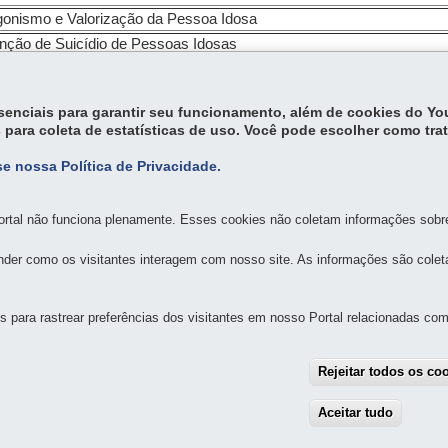
gonismo e Valorização da Pessoa Idosa
nção de Suicídio de Pessoas Idosas
essenciais para garantir seu funcionamento, além de cookies do Y
 para coleta de estatísticas de uso. Você pode escolher como tra
e nossa Política de Privacidade.
rtal não funciona plenamente. Esses cookies não coletam informações sobre 
MAPA D
der como os visitantes interagem com nosso site. As informações são cole
AL DOS DIREITOS DA PESSOA IDOSA DO PARANÁ
para rastrear preferências dos visitantes em nosso Portal relacionadas com 
pos, s/n - Centro Cívico
Rejeitar todos os co
MAPA
Aceitar tudo
With
8h30 a 12h e 13h30 a 18h